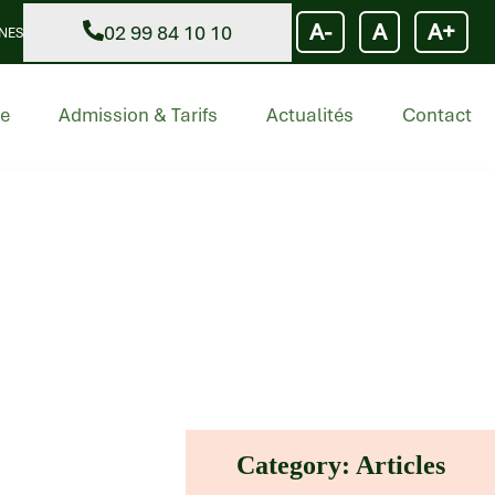
A-
A
A+
02 99 84 10 10
NNES
le
Admission & Tarifs
Actualités
Contact
Category: Articles